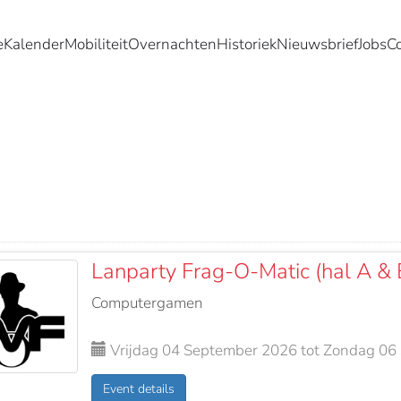
e
Kalender
Mobiliteit
Overnachten
Historiek
Nieuwsbrief
Jobs
C
Lanparty Frag-O-Matic (hal A & 
Computergamen
Vrijdag 04 September 2026 tot Zondag 06
Event details