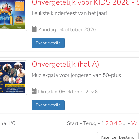
Onvergetelijk voor KIDS 2026 - S
Leukste kinderfeest van het jaar!
Zondag 04 oktober 2026
Event details
Onvergetelijk (hal A)
Muziekgala voor jongeren van 50-plus
Dinsdag 06 oktober 2026
Event details
na 1/6
Start - Terug - 1
2
3
4
5
... -
Vo
Kalender bestand