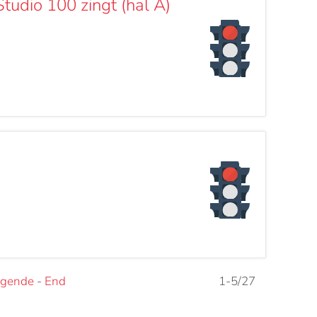
tudio 100 zingt (hal A)
lgende
-
End
1-5/27