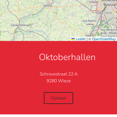
Leaflet
|
©
OpenStreetMap
Oktoberhallen
Schrovestraat 22 A
9280 Wieze
Contact