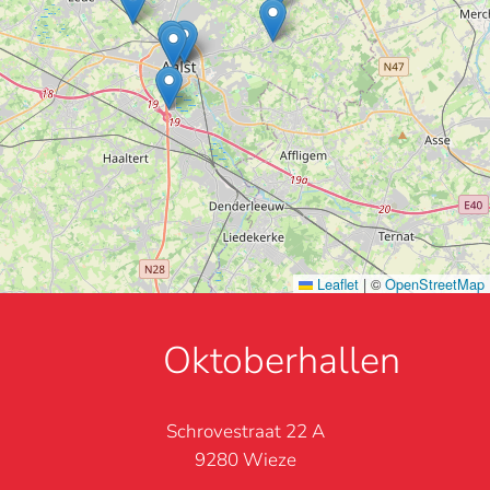
Leaflet
|
©
OpenStreetMap
Oktoberhallen
Schrovestraat 22 A
9280 Wieze