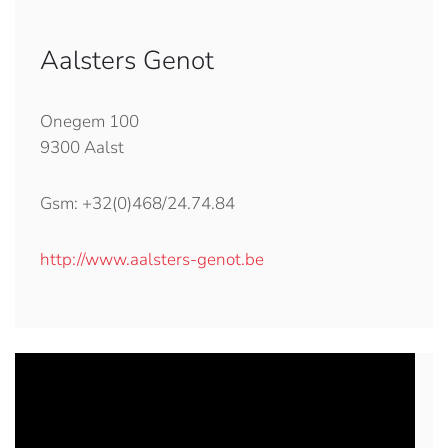
Aalsters Genot
Onegem 100
9300 Aalst
Gsm: +32(0)468/24.74.84
http://www.aalsters-genot.be