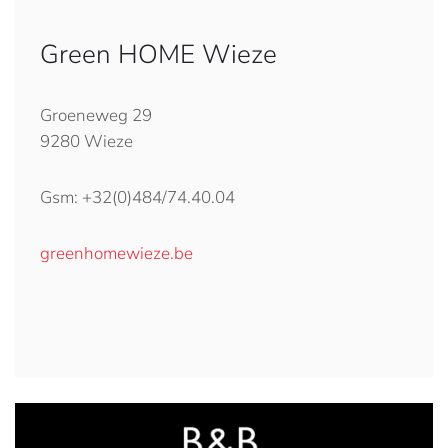
Green HOME Wieze
Groeneweg 29
9280 Wieze
Gsm: +32(0)484/74.40.04
greenhomewieze.be